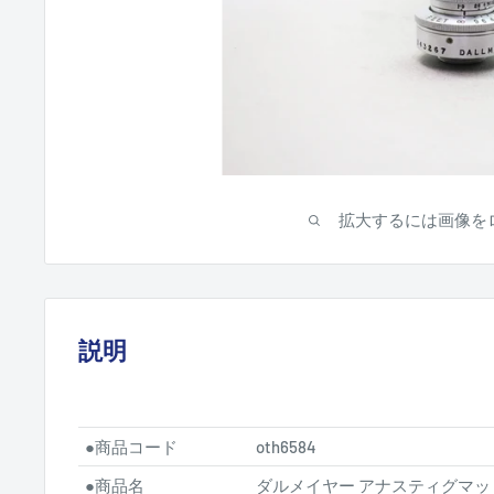
拡大するには画像を
説明
●
商品コード
oth6584
●
商品名
ダルメイヤー アナスティグマット 13/