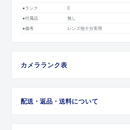
●
ランク
C
●
付属品
無し
●
備考
レンズ他十分実用
カメラランク表
A
未使用品、極上
配送・返品・送料について
新品に近い状態
B+
●アンティークカメラだからこそ