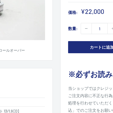
販
¥22,000
価格:
売
価
数量:
格
カートに追
ロールオーバー
※必ずお読み
当ショップではクレジッ
ご注文内容に不正な行為
処理を行わせていただく
込」でのご注文をお願い
1.9 [D]