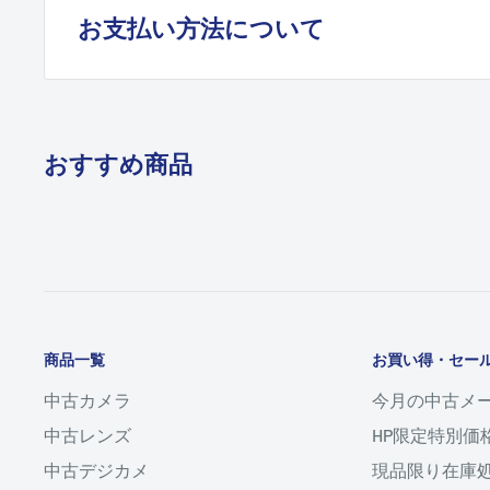
お支払い方法について
製造後何十年もたっているものですから、前のオーナーの方の
新同、美品
って当然コンディションが一台一台違います。
ほぼ未使用に近い状態
クレジットカード決済
ご購入後は決してしまいこんだりしないようにして、適度に動
VISA / Master Card / American Express / JCB
B
湿庫をお使い頂き、丁寧に扱って下さい。
おすすめ商品
新同、美品
調子がおかしいかなと思われたときはメンテナンスを怠らない
コード決済
キズ、使用感が殆ど無い状態
私共では、精度を保ち永くご愛用していただく為に、オーバー
Apple Pay、Google Pay、Shop Pay、PayPay
ます。
●保証修理について・・・
C+
代金引換
誤った使用方法による故障、またはご自分で機械に手を加えら
商品一覧
お買い得・セー
良上
は、修理代お客様ご負担となる場合がございます。
中古カメラ
今月の中古メ
代引手数料として1,500円頂戴いたします。
Cランクより使用感が少ない状態
中古レンズ
HP限定特別価
当社にてお買い上げ日より６ヵ月以内の自然故障は無料にて修
中古デジカメ
現品限り在庫
（但し、委託品、及び33,000円（税込）未満の商品は除く）
銀行振込
C