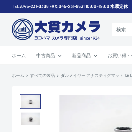
コ
TEL:045-231-0306 FAX:045-231-8531 10:00~19:00 水曜定休
ン
テ
株
ン
式
ツ
会
に
社
ス
ホーム
中古商品
新品商品
お買い得・
大
キ
貫
ッ
カ
ホーム
すべての製品
ダルメイヤー アナスティグマット 13/1.9
プ
メ
す
ラ
る