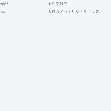
分価格
予約受付中
が
ル品
大貫カメラオリジナルグッズ
便もしくはゆうパックの利用
でお願いいたします。
ックとなりますが、
の確認ができない場合が
。
お問い合わせ下さい）
での発送となります。
用いただけません。
し、ご
注文を完了してく