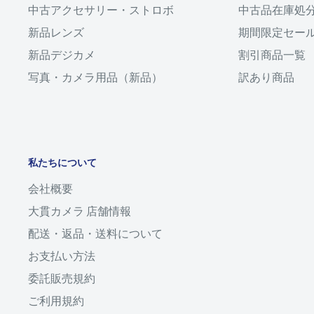
中古アクセサリー・ストロボ
中古品在庫処
また、外装部品・消耗部品の保証内での交換は有料となる場合
三菱UFJ銀行
新品レンズ
期間限定セー
良上
ございます。
横浜中央支店
一般的な中古の状態で実用で使うには問題ない状態
新品デジカメ
割引商品一覧
当座預金口座：0110305
写真・カメラ用品（新品）
訳あり商品
口座名：カ）オオヌキカメラ
●配送について・・・
D
・銀行振込、郵便振替、現金書留にてお支払いの場合はヤマト
ゆうちょ銀行
となります。
記号番号：10290-47633271
良品
口座名： カ）オオヌキカメラ
良上品に比べ使用感が多い、少々難がある状態
・配送料は全国一律1,000円となります。
私たちについて
※ 恐れ入りますが、振込手数料は「お客様ご負担」
会社概要
・代引き（着払い）をご利用の場合はヤマト便もしくはゆうパ
※ 振込名義がご注文の名前と異なる場合は、ご入金
E
￥３００，０００以上ご利用の場合は「佐川急便」となります
大貫カメラ 店舗情報
ございます。あらかじめご連絡下さい。
配送・返品・送料について
（但し、一部ご利用出来ない地域がございますので詳しくは
中古
お支払い方法
・ネコポスアイコンがあるものはご希望が無ければネコポス
難がある状態、ジャンク品
ショッピングクレジット
委託販売規約
送料
は一律385円となります。お支払い方法で代引きはご利
ご利用規約
※ お支払方法で「ショッピングクレジット」を選択