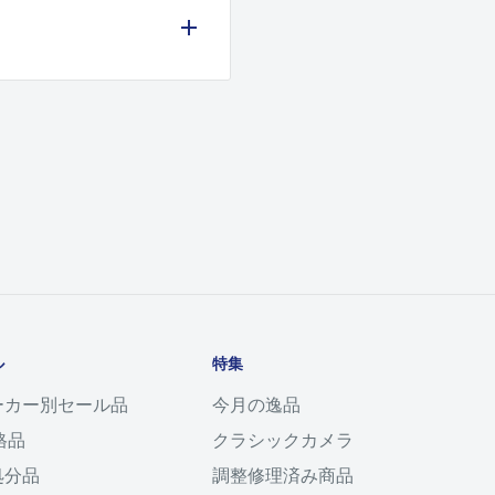
使い方、メンテナンス等によ
かし、保管方法は出来れば防
様にして下さい。
ホールをお勧めいたしており
れた場合の修理につきまして
ル
特集
ーカー別セール品
今月の逸品
格品
クラシックカメラ
理いたします。
処分品
調整修理済み商品